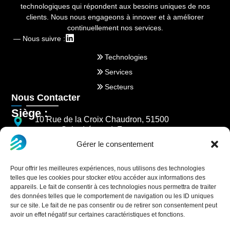
technologiques qui répondent aux besoins uniques de nos
clients. Nous nous engageons à innover et à améliorer
continuellement nos services.
— Nous suivre :
Technologies
Services
Secteurs
Nous Contacter
Siège :
10 Rue de la Croix Chaudron, 51500
Saint-Léonard, France
Gérer le consentement
03 26 85 84 77
NOUS CONTACTER
Pour offrir les meilleures expériences, nous utilisons des technologies
telles que les cookies pour stocker et/ou accéder aux informations des
appareils. Le fait de consentir à ces technologies nous permettra de traiter
des données telles que le comportement de navigation ou les ID uniques
sur ce site. Le fait de ne pas consentir ou de retirer son consentement peut
avoir un effet négatif sur certaines caractéristiques et fonctions.