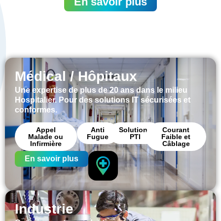
En savoir plus
Médical / Hôpitaux
Une expertise de plus de 20 ans dans le milieu
Hospitalier. Pour des solutions IT sécurisées et
conformes.
Appel
Anti
Solutions
Courant
Malade ou
Fugue
PTI
Faible et
Infirmière
Câblage
En savoir plus
Industrie