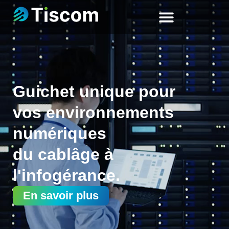
Guichet unique pour
vos environnements
numériques
du cablâge à
l'infogérance.
En savoir plus