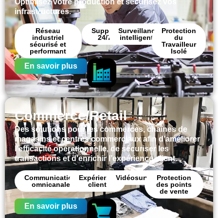
Optimisez votre production et sécurisez vos
infrastructures.
Réseau
Support
Surveillance
Protection
industriel
24/7
intelligente
du
sécurisé et
Travailleur
performant
Isolé
En savoir plus
Commerce/Retail
Des solutions pour les commerces, chaînes de
magasins et centres commerciaux afin d’améliorer
l’efficacité opérationnelle, de sécuriser les
transactions et d’enrichir l’expérience client.
Communication
Expérience
Vidéosurveillance
Protection
omnicanale
client
des points
de vente
En savoir plus