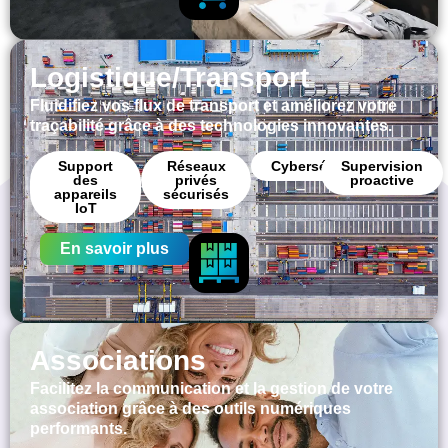
Logistique/Transport
Fluidifiez vos flux de transport et améliorez votre
traçabilité grâce à des technologies innovantes.
Support
Réseaux
Cybersécurité
Supervision
des
privés
proactive
appareils
sécurisés
IoT
En savoir plus
Associations
Facilitez la communication et la gestion de votre
association grâce à des outils numériques
performants.