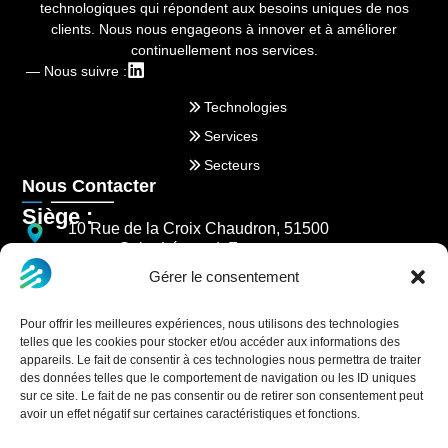
technologiques qui répondent aux besoins uniques de nos
clients. Nous nous engageons à innover et à améliorer
continuellement nos services.
— Nous suivre :
Technologies
Services
Secteurs
Nous Contacter
Siège :
10 Rue de la Croix Chaudron, 51500
Saint-Léonard, France
Gérer le consentement
03 26 85 84 77
NOUS CONTACTER
Pour offrir les meilleures expériences, nous utilisons des technologies
telles que les cookies pour stocker et/ou accéder aux informations des
appareils. Le fait de consentir à ces technologies nous permettra de traiter
des données telles que le comportement de navigation ou les ID uniques
sur ce site. Le fait de ne pas consentir ou de retirer son consentement peut
avoir un effet négatif sur certaines caractéristiques et fonctions.